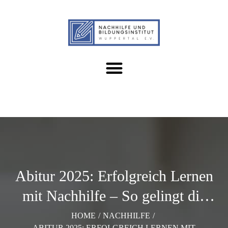
Abitur 2025: Erfolgreich Lernen
mit Nachhilfe – So gelingt die
Vorbereitung!
HOME
/
NACHHILFE
/
ABITUR 2025: ERFOLGREICH LERNEN MIT